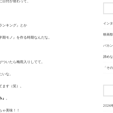
に日付が替わって、
インタ
ランキング』とか
映画祭
半期モノ』を作る時期なんだな。
バカン
諦めな
がついたら梅雨入りしてて。
「その
たいな。
てます（笑）。
み』
。
2026
ちゃ美味！！