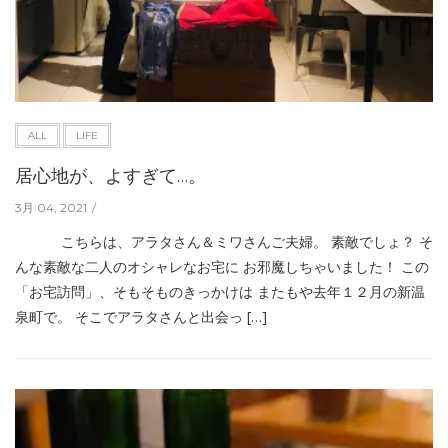
ALL
LIFE
居心地が、よすぎて…。
3月 04, 2021
こちらは、アラタさん＆ミワさんご夫婦。 素敵でしょ？ そ
んな素敵な二人のオシャレなお宅に お邪魔しちゃいました！ この
「お宅訪問」、そもそものきっかけは またもや去年１２月の新温
泉町で。 そこでアラタさんと出会っ […]