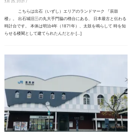
3月 25, 2021
こちらは出石（いずし）エリアのランドマーク 『辰鼓
楼』。 出石城旧三の丸大手門脇の櫓台にある、 日本最古と伝わる
時計台です。 本体は明治4年（1871年）、太鼓を鳴らして 時を知
らせる楼閣として建てられたんだとか […]