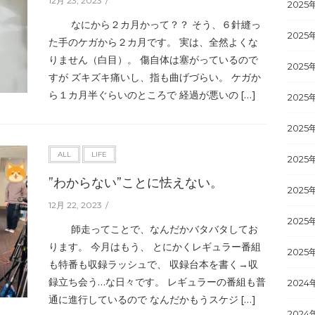
12月 23, 2023
2025
なにから２カ月かって？？ そう、６針縫っ
2025
た手のケガから２カ月です。 実は、全然よくな
りません（白目）。 傷自体は塞がっているので
2025
すが ズキズキ痛いし、指も曲げづらい。 ケガか
ら１カ月半ぐらいのところで 経過が悪いの […]
2025
2025
ALL
LIFE
2025
”わからない”ことに怯えない。
2025
12月 22, 2023
2025
師走ってことで、なんだかバタバタしてお
ります。 今月はもう、 とにかくレギュラー番組
2025
も特番も収録ラッシュで、 収録台本を書く→収
録立ち会う…な日々です。 レギュラーの番組も普
2024
通に進行しているので なんだかもうスケジ […]
2024