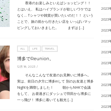
香港のお楽しみといえばショッピング！！
2023
とはいえ、 私はハイブランドが欲しいワケでは
なく… Tシャツや雑貨が買いたいのだ！！ という
2023
ことで、旅の前から行きたい店を いっぱいマッ
ピングしておいきました。 まずは […]
2023
2023
ALL
LIFE
TRAVEL
2023
博多でReunion。
2023
12月 18, 2023
2023
そんなこんなで友達のお見舞いに博多へ。
実は、前日の夕方に博多inして 別のお友達と博多
2023
Nightを満喫しました！ 朝からNHKで会議
をして、 お昼過ぎにダッシュで羽田から博多に
2023
一っ飛び！ 博多に着いても観光 […]
2023