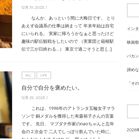
12月 31, 2023
なんか、あっという間に大晦日です。 とり
あえず会議系の仕事は納まって 年末年始は自宅
インタ
にいられる。 実家に帰ろうかなぁと思ったけど
趣味の駅伝観戦をしたいので （実業団と箱根駅
映画祭
伝で三が日終わる…） 東京で過ごそうと思 […]
バカン
諦めな
ALL
LIFE
「その
自分で自分を褒めたい。
12月 29, 2023
これは、1996年のアトランタ五輪女子マラ
ソンで 銅メダルを獲得した有森裕子さんの言葉
です。 先日、 マブダチ作家のnaoちゃんと忘年
2026
会の２次会で 二人でしっぽり飲んでいた時に、