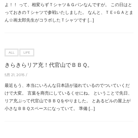
よ！！ って、相変らずＴシャツ＆Ｇパンなんですが。 この日はと
っておきのＴシャツで参戦いたしました。 なんと、ＴＥ○ＧＡとま
ん☆画太郎先生がコラボしたＴシャツです […]
ALL
LIFE
きらきらリア充！代官山でＢＢＱ。
5月 21, 2015
最近もう、本当にいろんな日本語が溢れているのでついていくだ
けで大変。 言葉を商売にしているくせにね。 ということで先日、
リア充ぶって代官山でＢＢＱをやりました。 とあるビルの屋上が
小さなＢＢＱスペースになっていて。 準備 […]