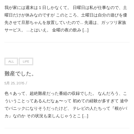
我が家には週末は１日しかなくて。 日曜日は私が仕事なので、土
曜日だけが休みなのですが このところ、土曜日は自分の遊びを優
先させて旦那ちゃんを放置していたので… 先週は、ガッツリ家族
サービス。 …とはいえ。 金曜の夜の飲み […]
ALL
LIFE
難産でした。
5月 25, 2015
色々あって、超絶難産だった番組の収録でした。 なんだろう、こ
ういうことってあるんだなぁ〜って 初めての経験が多すぎて 途中
でパニックになりそうだったけど、 テレビの人たちって『根がバ
カ』なのか その状況も楽しんじゃうとこ […]