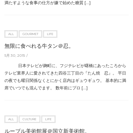
満たすような食事の仕方が嫌で始めた糖質 […]
ALL
GOURMET
LIFE
無限に食べれる牛タン＠忍。
5月 30, 2015
日本テレビが麹町に、フジテレビが曙橋にあったころから
テレビ業界人に愛されてきた四谷三丁目の『たん焼 忍』。 平日
の夜でも曜日関係なくとにかく店内はギュウギュウ。 基本的に満
席でいつでも混んでます。 数年前にプロ […]
ALL
CULTURE
LIFE
ルーブル美術館展＠国立新美術館。