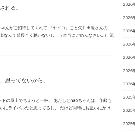
2026
される。
2026
iちゃんがご招待してくれて 『ヤイコ』こと矢井田瞳さんの
2026
 音楽なんて普段全く聴かないし （本当にごめんなさい…） 流
2026
2026
2026
、思ってないから。
2026
2025
ートの屋上でちょっと一杯。 あたしとnaoちゃんは、年齢も
互いにライバルだと思ってるし、 だけど同時にお互いにかけ
2025
2025