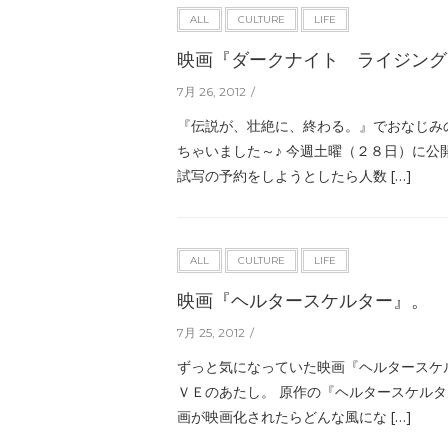
ALL
CULTURE
LIFE
映画『ダークナイト ライジング
7月 26, 2012
『伝説が、壮絶に、終わる。』でおなじみ
ちゃいました～♪ 今週土曜（２８日）に公
試写の予約をしようとしたら人数 […]
ALL
CULTURE
LIFE
映画『ヘルタースケルター』。
7月 25, 2012
ずっと気になっていた映画『ヘルタースケ
ＶＥのあたし。 原作の『ヘルタースケルタ
画が映画化されたらどんな風にな […]