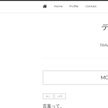
Home
Profile
Contact
TRA
MO
ALL
LIFE
言葉って。