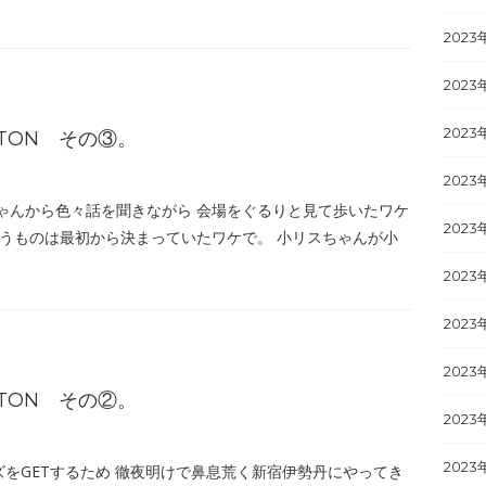
2023
2023
2023
ITTON その③。
2023
ゃんから色々話を聞きながら 会場をぐるりと見て歩いたワケ
2023
買うものは最初から決まっていたワケで。 小リスちゃんが小
2023
2023
2023
ITTON その②。
2023
2023
ズをGETするため 徹夜明けで鼻息荒く新宿伊勢丹にやってき