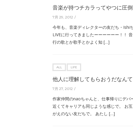
音楽が持つチカラってやつに圧倒
7月 29, 2012
今年も、音楽ディレクターの友だち・Ish
LIVEに行ってきましたーーーーーー！！
行の歌とか歌手とかよく知 […]
ALL
LIFE
他人に理解してもらおうだなんて
7月 27, 2012
作家仲間のnaoちゃんと、仕事帰りにデパ
近くてキャリアも同じような感じで。 お
がえのない友だちで。 あたし […]