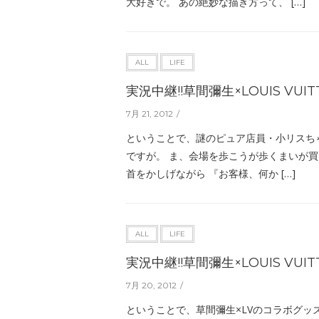
大好きで。 あの絶妙な描き方って、 […]
ALL
LIFE
実況中継!!草間彌生×LOUIS VU
7月 21, 2012
ということで、謎のピュア店員・小リスち
ですが。 ま、会場を歩こうが歩くまいが
首をかしげながら 『お客様、何か […]
ALL
LIFE
実況中継!!草間彌生×LOUIS VU
7月 20, 2012
ということで、草間彌生×LVのコラボグッ