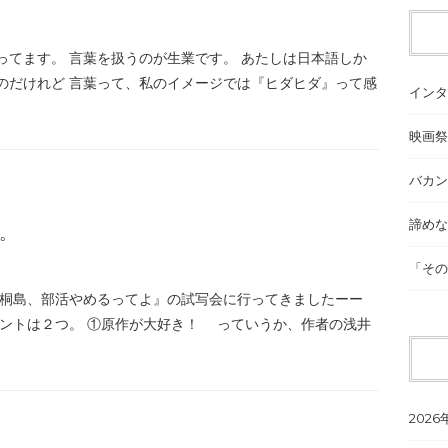
ってます。 言葉を扱うのが生業です。 あたしは日本語しか
のだけれど 言葉って、私のイメージでは『ヒダヒダ』って感
インタ
映画祭
バカン
諦めな
。
「その
『桐島、部活やめるってよ』の試写会に行ってきましたーー
イントは２つ。 ①原作が大好き！ っていうか、作者の浅井
2026