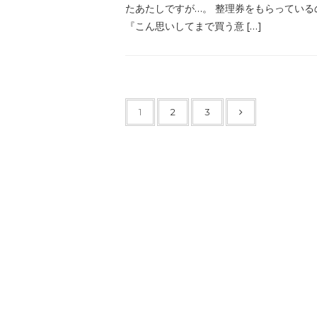
たあたしですが…。 整理券をもらっている
『こん思いしてまで買う意 […]
1
2
3