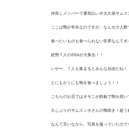
仲良しメンバーで暑気払い＠大久保サムス
ここは鴨が有名なのですが、なんせ少人数
食べたいものも食べられない世界なんてポ
総勢７人のBBAが大集合！！
いや〜、７人も集まるとみんな自由だね！
とにもかくにも鴨を食べましょう！！
こちらのお店ではオモニが鉄板で鴨を焼い
久しぶりのサムスンネさんの鴨焼き！超う
なんて言いながら、写真を撮っていたので