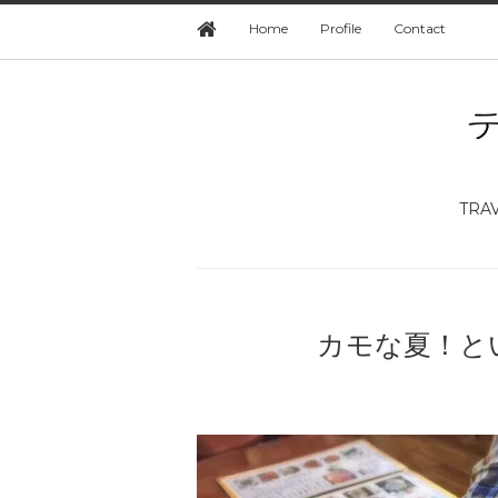
Home
Profile
Contact
TRA
カモな夏！と