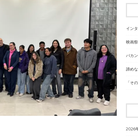
インタ
映画祭
バカン
諦めな
「その
2026