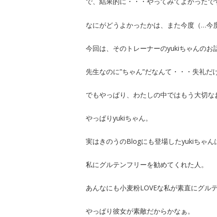
で、結果的に・・・やってみてよかったで
なにがどうよかったかは、また今度（…今
今回は、そのトレーナーのyukiちゃんのお
先生なのに”ちゃん”だなんて・・・失礼だ
でもやっぱり、わたしの中ではもう大切な
やっぱりyukiちゃん。
実はきのうのBlogにも登場したyukiちゃん
私にグルテンフリーを勧めてくれた人。
あんなにも小麦粉LOVEな私が素直にグル
やっぱり彼女が素敵だからかなぁ。