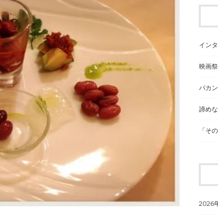
インタ
映画祭
バカン
諦めな
「その
2026