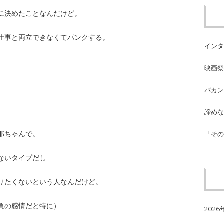
に決めたことなんだけど。
仕事と両立できなくてパンクする。
インタ
映画祭
。
バカン
諦めな
那ちゃんで。
「その
ないタイプだし
りたくないという人なんだけど。
負の感情だと特に）
2026