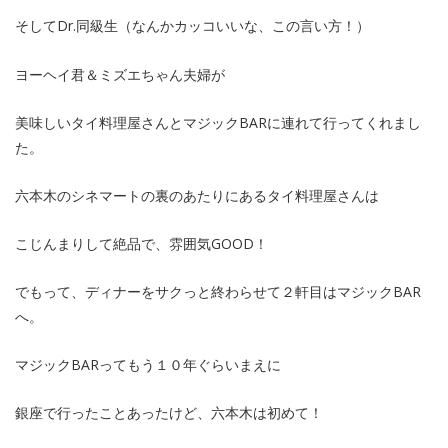
そしてDr.同級生（なんかカッコいいな、この言い方！）
ヨーヘイ君＆ミズエちゃん夫婦が
美味しいタイ料理屋さんとマジックBARに連れて行ってくれまし
た。
六本木のシネマートの裏のあたりにあるタイ料理屋さんは
こじんまりして絶品で、雰囲気GOOD！
でもって、ディナーをサクっと終わらせて２軒目はマジックBAR
へ。
マジックBARってもう１０年ぐらいまえに
銀座で行ったことあったけど、六本木は初めて！