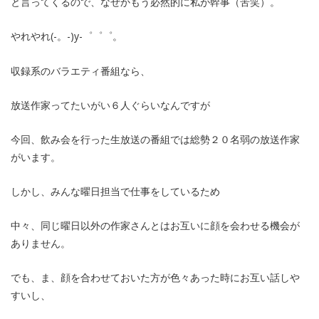
と言ってくるので、なぜかもう必然的に私が幹事（苦笑）。
やれやれ(-。-)y-゜゜゜。
収録系のバラエティ番組なら、
放送作家ってたいがい６人ぐらいなんですが
今回、飲み会を行った生放送の番組では総勢２０名弱の放送作家
がいます。
しかし、みんな曜日担当で仕事をしているため
中々、同じ曜日以外の作家さんとはお互いに顔を会わせる機会が
ありません。
でも、ま、顔を合わせておいた方が色々あった時にお互い話しや
すいし、