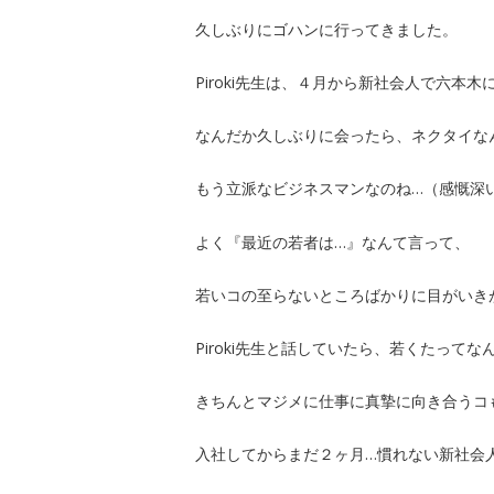
久しぶりにゴハンに行ってきました。
Piroki先生は、４月から新社会人で六本
なんだか久しぶりに会ったら、ネクタイな
もう立派なビジネスマンなのね…（感慨深
よく『最近の若者は…』なんて言って、
若いコの至らないところばかりに目がいき
Piroki先生と話していたら、若くたってな
きちんとマジメに仕事に真摯に向き合うコ
入社してからまだ２ヶ月…慣れない新社会