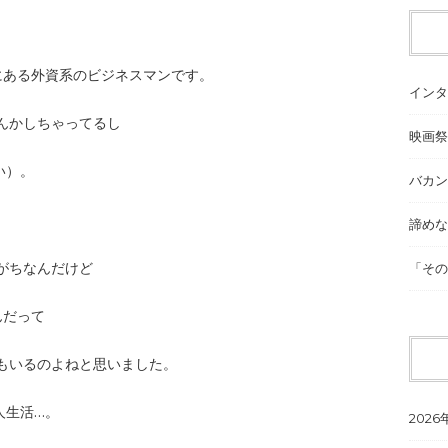
木にある外資系のビジネスマンです。
インタ
んかしちゃってるし
映画祭
い）。
バカン
諦めな
がちなんだけど
「その
んだって
もいるのよねと思いました。
人生活…。
2026