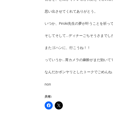
思い出させてくれてありがとう。
いつか、Piroki先生の夢が叶うことを祈っ
そしてそして…ディナーごちそうさまでし
またゴハンに、行こうね！！
っていうか…胃カメラの麻酔がまだ効いて
なんだかボンヤリとしたトークでごめんね
non
共有: