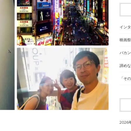
インタ
映画祭
バカン
諦めな
「その
2026