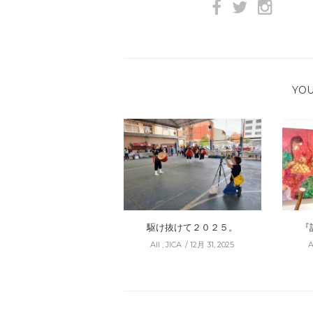
YOU
駆け抜けて２０２５。
『
All
,
JICA
12月 31, 2025
A