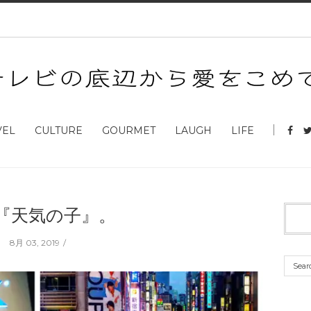
VEL
CULTURE
GOURMET
LAUGH
LIFE
『天気の子』。
8月 03, 2019