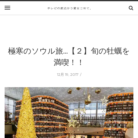
極寒のソウル旅…【２】旬の牡蠣を
満喫！！
12月 19, 2017