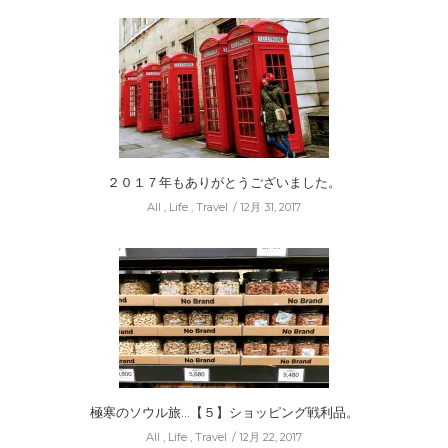
２０１７年もありがとうございました。
All
,
Life
,
Travel
12月 31, 2017
極寒のソウル旅…【５】ショッピング戦利品。
All
,
Life
,
Travel
12月 22, 2017