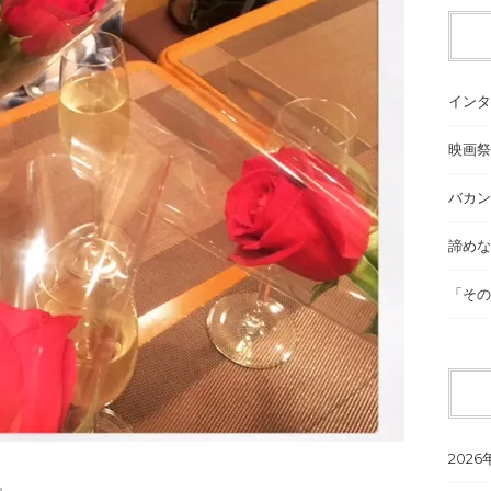
インタ
映画祭
バカン
諦めな
「その
2026
』。