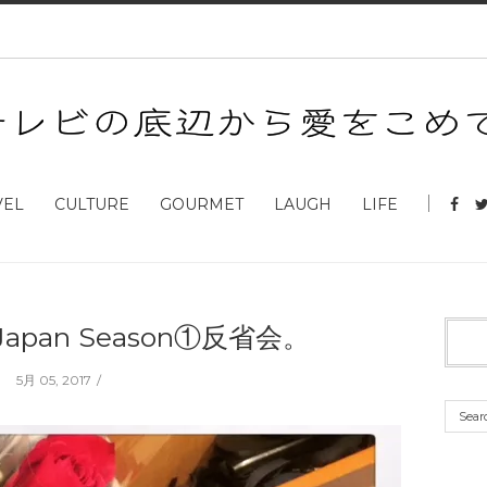
VEL
CULTURE
GOURMET
LAUGH
LIFE
r Japan Season①反省会。
5月 05, 2017