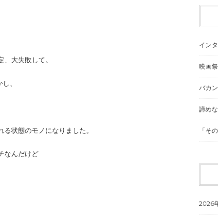
インタ
定、大失敗して。
映画祭
かし、
バカン
諦めな
れる状態のモノになりました。
「その
チなんだけど
2026