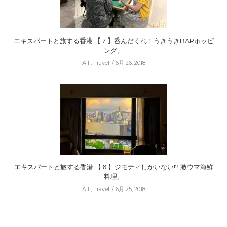
エキスパートと旅する香港 【７】呑んだくれ！うきうきBARホッピ
ング。
All
,
Travel
6月 26, 2018
エキスパートと旅する香港 【６】ジモティしかいない!? 激ウマ海鮮
料理。
All
,
Travel
6月 25, 2018