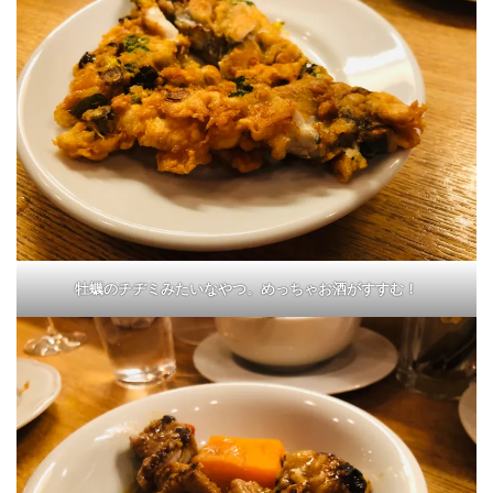
牡蠣のチヂミみたいなやつ。めっちゃお酒がすすむ！