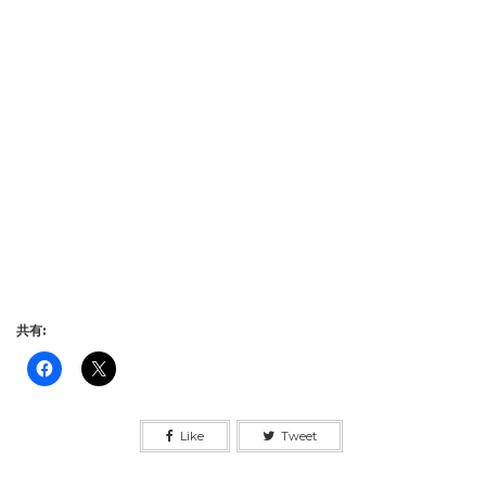
共有:
Like
Tweet