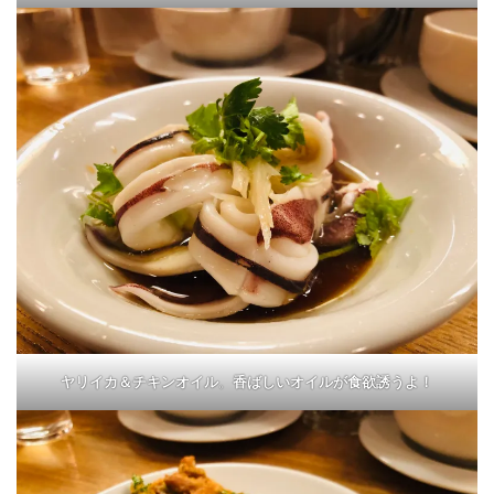
ヤリイカ＆チキンオイル
。
香ばしいオイルが食欲誘うよ！