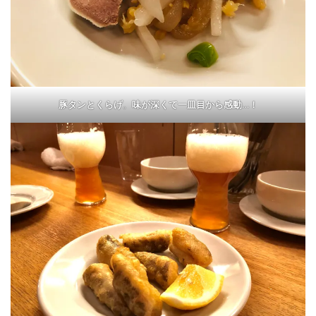
豚タンとくらげ
。
味が深くて一皿目から感動…！