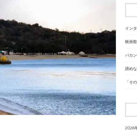
インタ
映画祭
バカン
諦めな
「その
2026